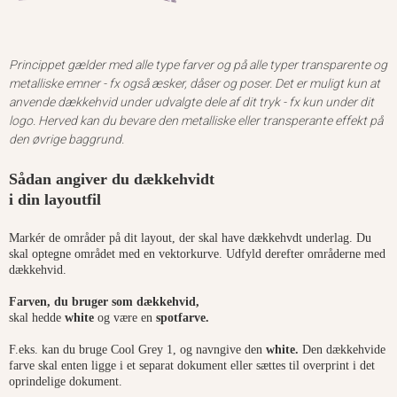
Princippet gælder med alle type farver og på alle typer transparente og
metalliske emner - fx også æsker, dåser og poser. Det er muligt kun at
anvende dækkehvid under udvalgte dele af dit tryk - fx kun under dit
logo. Herved kan du bevare den metalliske eller transperante effekt på
den øvrige baggrund.
Sådan angiver du dækkehvidt
i din layoutfil
Markér de områder på dit layout, der skal have dækkehvdt underlag. Du
skal optegne området med en vektorkurve. Udfyld derefter områderne med
dækkehvid.
Farven, du bruger som dækkehvid,
skal hedde
white
og være en
spotfarve.
F.eks. kan du bruge Cool Grey 1, og navngive den
white.
​​​​​​ Den dækkehvide
farve skal enten ligge i et separat dokument eller sættes til overprint i det
oprindelige dokument.