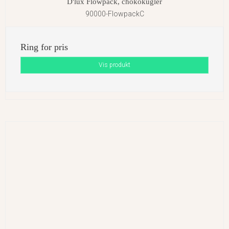
D'lux Flowpack, chokokugler
90000-FlowpackC
Ring for pris
Vis produkt