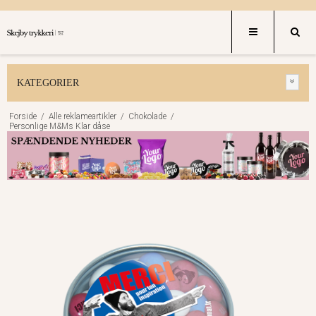
KATEGORIER
Forside
/
Alle reklameartikler
/
Chokolade
/
Personlige M&Ms Klar dåse