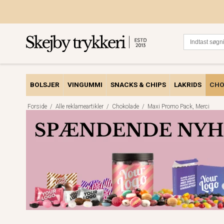
BOLSJER
VINGUMMI
SNACKS & CHIPS
LAKRIDS
CHO
Forside
/
Alle reklameartikler
/
Chokolade
/
Maxi Promo Pack, Merci