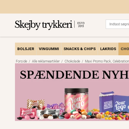
BOLSJER
VINGUMMI
SNACKS & CHIPS
LAKRIDS
CHO
Forside
/
Alle reklameartikler
/
Chokolade
/
Maxi Promo Pack, Celebrati