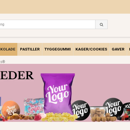
KOLADE
PASTILLER
TYGGEGUMMI
KAGER/COOKIES
GAVER
ons®